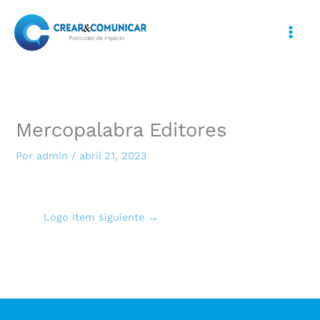
Ir
al
contenido
Mercopalabra Editores
Por
admin
/
abril 21, 2023
Logo Item siguiente
→